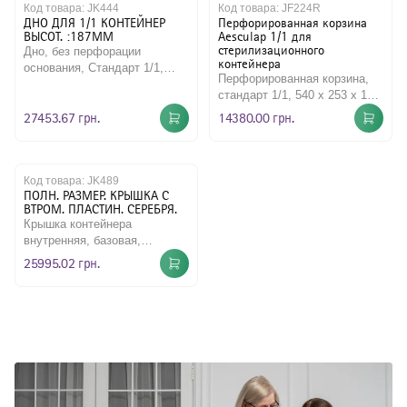
Код товара:
JK444
Код товара:
JF224R
ДНО ДЛЯ 1/1 КОНТЕЙНЕР
Перфорированная корзина
Наружный воздушный недыхательный фильтр
Шприцы
ВЫСОТ. :187MM
Aesculap 1/1 для
стерилизационного
Дно, без перфорации
Ножницевидные многоразовые щипцы
Антисептические средства
контейнера
основания, Стандарт 1/1,
Перфорированная корзина,
Ножницы хирургические общего назначения,
наружная длина: 592 мм,
Моторные системы
одноразового использования
стандарт 1/1, 540 x 253 x 106
наружная ширина: 274 мм,
мм, с ножками..
27453.67 грн.
14380.00 грн.
наружн..
Рукоятки скальпеля многоразового использования
Смазка для хирургических инструментов
Хирургические ножницы общего назначения,
Код товара:
JK489
многоразовые.
ПОЛН. РАЗМЕР. КРЫШКА С
ВТРОМ. ПЛАСТИН. СЕРЕБРЯ.
Хирургические скальпели
Крышка контейнера
Хирургический ретрактор самоудерживающий,
внутренняя, базовая,
многократное применение
стандарт 1/1, серебро,
25995.02 грн.
Щипцы хирургические для мягких тканей, в форме
наружная длина: 582 мм,
ножниц, многоразового использования.
наружная ширин..
Щипцы хирургические для мягких тканей, в форме
ножниц, одноразового использования
Щипцы хирургические для мягких тканей, в форме
пинцета, многоразового использования.
Щипцы хирургические для мягких тканей, в форме
пинцета, одноразового использования