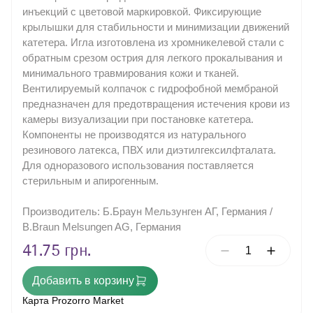
инъекций с цветовой маркировкой. Фиксирующие
Наружный воздушный недыхательный фильтр
Шприцы
крылышки для стабильности и минимизации движений
катетера. Игла изготовлена из хромникелевой стали с
Ножницевидные многоразовые щипцы
Антисептические средства
обратным срезом острия для легкого прокалывания и
Ножницы хирургические общего назначения,
Моторные системы
одноразового использования
минимального травмирования кожи и тканей.
Вентилируемый колпачок с гидрофобной мембраной
Рукоятки скальпеля многоразового использования
предназначен для предотвращения истечения крови из
Смазка для хирургических инструментов
камеры визуализации при постановке катетера.
Хирургические ножницы общего назначения,
Компоненты не производятся из натурального
многоразовые.
резинового латекса, ПВХ или диэтилгексилфталата.
Хирургические скальпели
Для одноразового использования поставляется
стерильным и апирогенным.
Хирургический ретрактор самоудерживающий,
многократное применение
Щипцы хирургические для мягких тканей, в форме
Производитель: Б.Браун Мельзунген АГ, Германия /
ножниц, многоразового использования.
B.Braun Melsungen AG, Германия
Щипцы хирургические для мягких тканей, в форме
ножниц, одноразового использования
41.75 грн.
Щипцы хирургические для мягких тканей, в форме
пинцета, многоразового использования.
Щипцы хирургические для мягких тканей, в форме
Добавить в корзину
пинцета, одноразового использования
Карта Prozorro Market