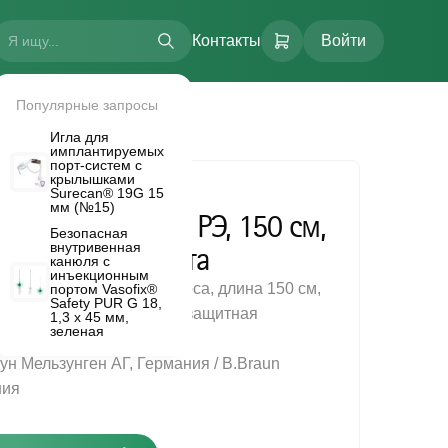
Контакты
Войти
Популярные запросы
жевая, 1,0 x 2,0, УФ-защита
Игла для
имплантируемых
порт-систем с
крылышками
Surecan® 19G 15
мм (№15)
линия Perfusor® РЭ, 150 см,
Безопасная
оды
внутривенная
0 x 2,0, УФ-защита
канюля с
LTI FLOW.
инъекционным
нного (шприцевого) насоса, длина 150 см,
портом Vasofix®
Safety PUR G 18,
инский полиэтилен, светозащитная
1,3 х 45 мм,
зеленая
ун Мельзунген АГ, Германия / B.Braun
ния