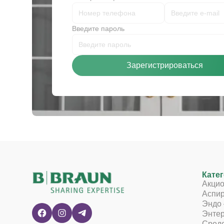
Введите пароль
Зарегистрироваться
Кате
Акци
Аспи
Эндо 
Энтер
Средс