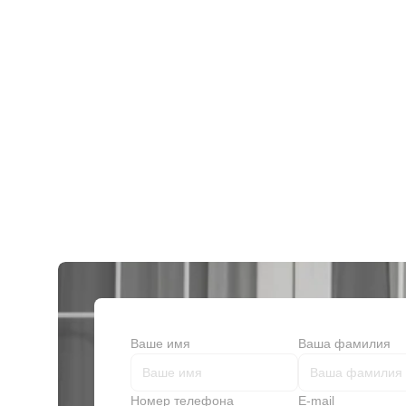
Шовный материал
Многора
Шприцы
Наружн
Антисептические средства
Ножниц
Моторные системы
Ножницы
Рукоятк
Смазка 
Хирурги
Хирурги
Хирурги
Щипцы х
Щипцы х
Ваше имя
Ваша фамилия
Щипцы х
Щипцы х
Номер телефона
E-mail