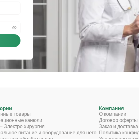
гории
Компания
онные товары
О компании
рационные канюли
Договор оферты
– Электро хирургия
Заказ и доставка
альное питание и оборудование для него
Политика конфи
тва для обработки ран
Управление жал