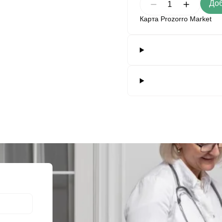
Доб
зовые иглодержатели
Карта Prozorro Market
ый воздушный недыхательный фильтр
евидные многоразовые щипцы
 хирургические общего назначения, одноразового использования
и скальпеля многоразового использования
для хирургических инструментов
ческие ножницы общего назначения, многоразовые.
ческие скальпели
ческий ретрактор самоудерживающий, многократное применение
ирургические для мягких тканей, в форме ножниц, многоразового 
ирургические для мягких тканей, в форме ножниц, одноразового и
ирургические для мягких тканей, в форме пинцета, многоразового
ирургические для мягких тканей, в форме пинцета, одноразового 