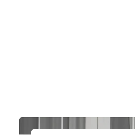
Шовный материал
Многора
Шприцы
Наружн
Антисептические средства
Ножниц
Моторные системы
Ножницы
Рукоятк
Смазка 
Хирурги
Хирурги
Хирурги
Щипцы х
Щипцы х
Щипцы х
Щипцы х