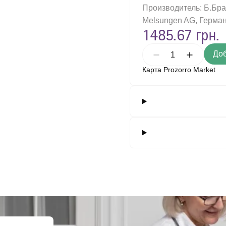
Производитель: Б.Бра
зовые иглодержатели
Melsungen AG, Герма
1485.67 грн.
ый воздушный недыхательный фильтр
евидные многоразовые щипцы
Доб
 хирургические общего назначения, одноразового использования
Карта Prozorro Market
и скальпеля многоразового использования
для хирургических инструментов
ческие ножницы общего назначения, многоразовые.
ческие скальпели
ческий ретрактор самоудерживающий, многократное применение
ирургические для мягких тканей, в форме ножниц, многоразового 
ирургические для мягких тканей, в форме ножниц, одноразового и
ирургические для мягких тканей, в форме пинцета, многоразового
ирургические для мягких тканей, в форме пинцета, одноразового 