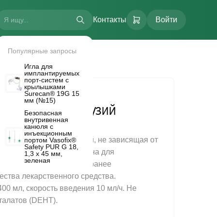
Контакты
Войти
Популярные запросы
Игла для
имплантируемых
порт-систем с
крылышками
Surecan® 19G 15
мм (№15)
 насос для инфузий
Безопасная
оды
внутривенная
LT 400-40-S
канюля с
LTI FLOW.
инъекционным
ерная помпа для инфузий, не зависящая от
портом Vasofix®
Safety PUR G 18,
и батарей, и предназначена для
1,3 х 45 мм,
зеленая
го введения пациенту заранее
ества лекарственного средства.
0 мл, скорость введения 10 мл/ч. Не
талатов (DEHT).