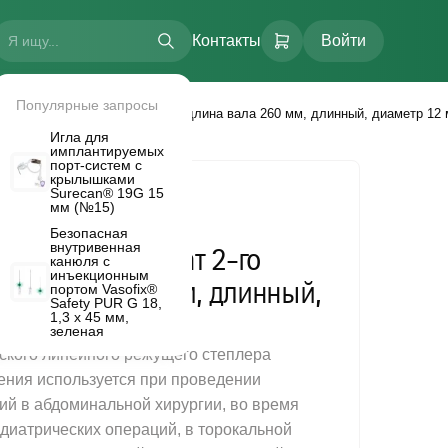
Контакты
Войти
Популярные запросы
щий аппарат 2-го поколения, длина вала 260 мм, длинный, диаметр 12 
Игла для
имплантируемых
порт-систем с
крылышками
Surecan® 19G 15
мм (№15)
ский линейный
Безопасная
оды
внутривенная
режущий аппарат 2-го
канюля с
LTI FLOW.
инъекционным
лина вала 260 мм, длинный,
портом Vasofix®
Safety PUR G 18,
м.
1,3 х 45 мм,
зеленая
ского линейного режущего степлера
ения используется при проведении
ий в абдоминальной хирургии, во время
едиатрических операций, в торокальной