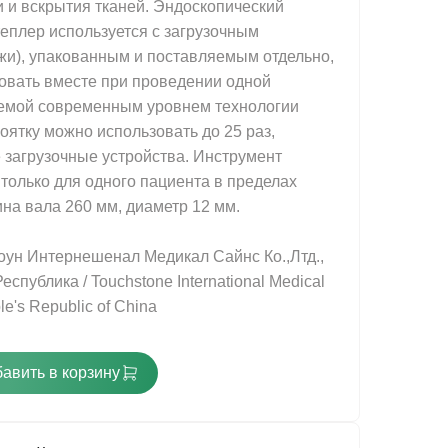
и и вскрытия тканей. Эндоскопический
еплер используется с загрузочным
жи), упакованным и поставляемым отдельно,
зовать вместе при проведении одной
емой современным уровнем технологии
оятку можно использовать до 25 раз,
загрузочные устройства. Инструмент
 только для одного пациента в пределах
на вала 260 мм, диаметр 12 мм.
оун Интернешенал Медикал Сайнс Ко.,Лтд.,
спублика / Touchstone International Medical
le's Republic of China
использования.
спользования
авить в корзину
 использования.
использования