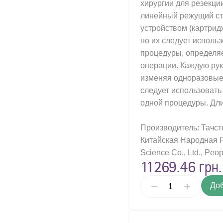
хирургии для резекци
зовые иглодержатели
линейный режущий ст
устройством (картрид
ый воздушный недыхательный фильтр
но их следует исполь
евидные многоразовые щипцы
процедуры, определя
 хирургические общего назначения, одноразового использования
операции. Каждую рук
изменяя одноразовые 
и скальпеля многоразового использования
следует использовать
для хирургических инструментов
одной процедуры. Дли
ческие ножницы общего назначения, многоразовые.
Производитель: Тачст
ческие скальпели
Китайская Народная Ре
ческий ретрактор самоудерживающий, многократное применение
Science Co., Ltd., Peop
11269.46 грн.
ирургические для мягких тканей, в форме ножниц, многоразового 
ирургические для мягких тканей, в форме ножниц, одноразового и
Доб
ирургические для мягких тканей, в форме пинцета, многоразового
ирургические для мягких тканей, в форме пинцета, одноразового 