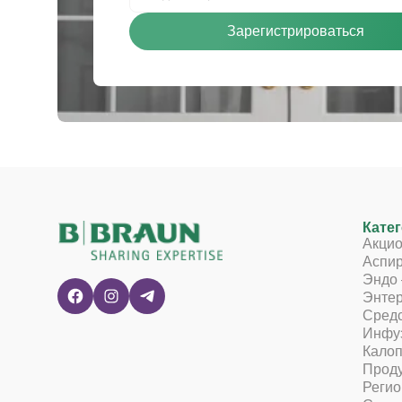
Зарегистрироваться
Кате
Акци
Аспи
Эндо 
Энтер
Средс
Инфу
Кало
Проду
Регио