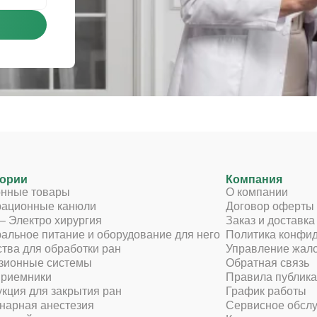
гории
Компания
онные товары
О компании
рационные канюли
Договор оферты
– Электро хирургия
Заказ и доставка
альное питание и оборудование для него
Политика конфи
тва для обработки ран
Управление жал
зионные системы
Обратная связь
приемники
Правила публика
кция для закрытия ран
График работы
нарная анестезия
Сервисное обсл