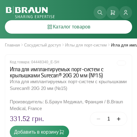
Каталог товаров
Монополярные эндоскопические инструменты для
Клей/герметик хирургический, из синтетического
Акционные товары
Блок питания для насоса Энтеропорт плюс
Блок питания для инфузионных насосов
Иглы для проводниковой анестезии
Иглы для порт-систем
Веноэкстрактор, многократное применение
Полиамидные нити
Инсулиновые шприцы
Аккумуляторная силовая моторная система Acculan 4
Игла для имплантируемых порт-систем с
электрохирургии
полимера
крылышками Surecan® 19G 15 мм (№15)
Каталог товаров
Степлер циркулярный внутрипросветный, одноразового
Клипса гемостатическая для кожи черепа, одноразового
Аспирационные канюли
Насос для введения энтерального питания
Краники трехходовые
Иглы для спинальной анестезии
Периферический венозный катетер
Дисектор для открытых операций
Хирургическая нить из полиглактина
Шприц инъекционный
использования
использования.
Безопасная внутривенная канюля с инъекционным
Электрический кабель для медицинских изделий,
портом Vasofix® Safety PUR G 18, 1,3 х 45 мм,
Эндо – Электро хирургия
Системы для введения энтерального питания
Насос инфузионный
Кожные степлеры
Иглы для эпидуральной анестезии
Порт-системы для длительного венозного доступа
Зажим для операционного белья
Хирургическая нить из полигликоната
разового применения
зеленая
Главная
Сосудистый доступ
Иглы для порт-систем
Игла для имп
Наборы для комбинированной спинально-эпидуральной
Зажим хирургический типа "бульдог", многоразового
Эндоскопические линейные сшивающие аппараты
Энтеральное питание и оборудование для него
Энтеральное зондовое питание
Расходные материалы для инфузионных насосов
Костный, натуральный воск
Центральные венозные катетеры
Хирургическая нить из полидиоксанона
анестезии.
использования
Эндоскопические электрохирургические наконечники /
Код товара:
04448340_E-SH
Энтеральное питание Nutricomp Drink
Средства для обработки ран
Система для переливания крови (тем ПК)
Хирургические иглы
Наборы для проводниковой анестезии
Застежка для лигирования, металлическая
Хирургическая полипропиленовая нить
биполярные электроды
Игла для имплантируемых порт-систем с
Аксессуары для светодиодного источника света
Инфузионные системы
Система для переливания растворов (тип ПР)
Наборы для эпидуральной анестезии
Иглодержатель, разового применения
Шовный материал из полиэстера
крылышками Surecan® 20G 20 мм (№15)
AESCULAP®, FLOW50, MULTI FLOW.
Шовный хирургический материал из нержавеющей стали,
Игла для имплантируемых порт-систем с крылышками
Стерильные заглушки
Калоприемники
Контейнер для стерилизации инструментов
мононить
Surecan® 20G 20 мм (№15)
Фильтры инфузионные
Продукция для закрытия ран
Кусачки ортопедические
Производитель: Б.Браун Медикал, Франция / B.Braun
Эластомерный насос
Регионарная анестезия
Лезвие скальпеля, одноразового использования
Medical, France
Сосудистый доступ
Лоток общего назначения, многоразовый
331.52 грн.
Хирургические инструменты
Многократный хирургический инструмент для снятия скоб
Добавить в корзину
Многоразовые иглодержатели
Шовный материал