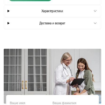
Наружный воздушный недыхательный фильтр
Шприцы
Характеристики
Ножницевидные многоразовые щипцы
Антисептические средства
Ножницы хирургические общего назначения,
Моторные системы
Доставка и возврат
одноразового использования
Рукоятки скальпеля многоразового использования
Смазка для хирургических инструментов
Хирургические ножницы общего назначения,
многоразовые.
Хирургические скальпели
Хирургический ретрактор самоудерживающий,
многократное применение
Щипцы хирургические для мягких тканей, в форме
ножниц, многоразового использования.
Щипцы хирургические для мягких тканей, в форме
ножниц, одноразового использования
Щипцы хирургические для мягких тканей, в форме
пинцета, многоразового использования.
Щипцы хирургические для мягких тканей, в форме
пинцета, одноразового использования
Ваше имя
Ваша фамилия