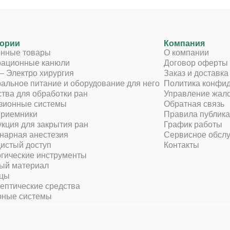
гории
Компания
онные товары
О компании
рационные канюли
Договор оферты
– Электро хирургия
Заказ и доставка
альное питание и оборудование для него
Политика конфи
тва для обработки ран
Управление жал
зионные системы
Обратная связь
приемники
Правила публика
кция для закрытия ран
График работы
нарная анестезия
Сервисное обсл
истый доступ
Контакты
гические инструменты
ый материал
цы
ептические средства
рные системы