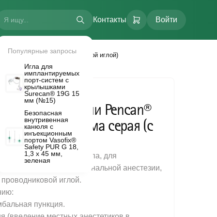
Контакты
Войти
Популярные запросы
/2 дюйма серая (с проводниковой иглой)
Игла для
имплантируемых
порт-систем с
крылышками
Surecan® 19G 15
мм (№15)
нальной анестезии Pencan®
Безопасная
оды
внутривенная
 G27 x 3 1/2 дюйма серая (с
канюля с
LTI FLOW.
инъекционным
й иглой)
портом Vasofix®
Safety PUR G 18,
1,3 х 45 мм,
пункции карандашного типа, для
зеленая
едур или проведения спинальной анестезии,
с проводниковой иглой.
нию:
мбальная пункция.
ия (введение местных анестетиков в