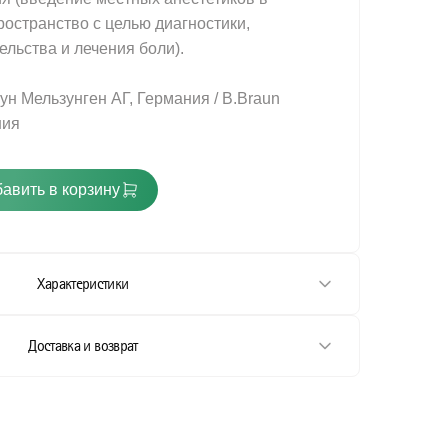
остранство с целью диагностики,
льства и лечения боли).
ун Мельзунген АГ, Германия / B.Braun
ния
авить в корзину
Характеристики
использования.
Доставка и возврат
спользования
 использования.
использования