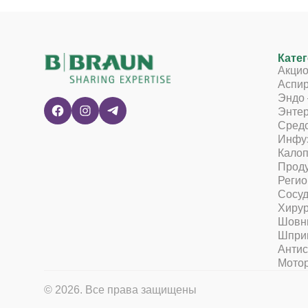
Кате
Акци
Аспи
Эндо 
Энтер
Средс
Инфу
Кало
Проду
Регио
Сосуд
Хирур
Шовн
Шпри
Антис
Мото
© 2026. Все права защищены