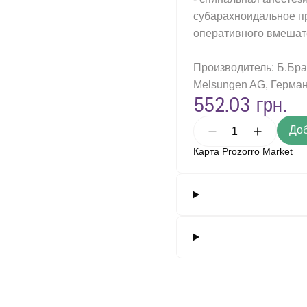
субарахноидальное пр
зовые иглодержатели
оперативного вмешате
ый воздушный недыхательный фильтр
евидные многоразовые щипцы
Производитель: Б.Бра
Melsungen AG, Герма
 хирургические общего назначения, одноразового использования
552.03 грн.
и скальпеля многоразового использования
Доб
для хирургических инструментов
Карта Prozorro Market
ческие ножницы общего назначения, многоразовые.
ческие скальпели
ческий ретрактор самоудерживающий, многократное применение
ирургические для мягких тканей, в форме ножниц, многоразового 
ирургические для мягких тканей, в форме ножниц, одноразового и
ирургические для мягких тканей, в форме пинцета, многоразового
ирургические для мягких тканей, в форме пинцета, одноразового 