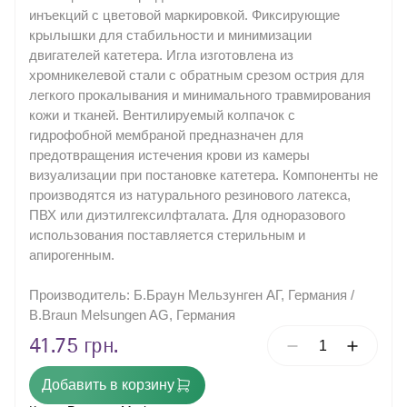
инъекций с цветовой маркировкой. Фиксирующие
Наружный воздушный недыхательный фильтр
Шприцы
крылышки для стабильности и минимизации
двигателей катетера. Игла изготовлена из
Ножницевидные многоразовые щипцы
Антисептические средства
хромникелевой стали с обратным срезом острия для
Ножницы хирургические общего назначения,
Моторные системы
одноразового использования
легкого прокалывания и минимального травмирования
кожи и тканей. Вентилируемый колпачок с
Рукоятки скальпеля многоразового использования
гидрофобной мембраной предназначен для
Смазка для хирургических инструментов
предотвращения истечения крови из камеры
Хирургические ножницы общего назначения,
визуализации при постановке катетера. Компоненты не
многоразовые.
производятся из натурального резинового латекса,
Хирургические скальпели
ПВХ или диэтилгексилфталата. Для одноразового
использования поставляется стерильным и
Хирургический ретрактор самоудерживающий,
многократное применение
апирогенным.
Щипцы хирургические для мягких тканей, в форме
ножниц, многоразового использования.
Производитель: Б.Браун Мельзунген АГ, Германия /
Щипцы хирургические для мягких тканей, в форме
ножниц, одноразового использования
B.Braun Melsungen AG, Германия
Щипцы хирургические для мягких тканей, в форме
41.75 грн.
пинцета, многоразового использования.
Щипцы хирургические для мягких тканей, в форме
пинцета, одноразового использования
Добавить в корзину