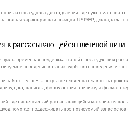
 полиглактина удобна для отделений, где нужен материал
на полная характеристика позиции: USP/EP, длина, игла, ц
ия к рассасывающейся плетеной нити
 где нужна временная поддержка тканей с последующим рас
нозируемое поведение в тканях, удобство проведения и конт
ри работе с узлом, а покрытие влияет на плавность прохо
лину, цвет, тип иглы, форму острия, кривизну и формат сте
лений, где синтетический рассасывающийся материал исполь
одход помогает поддерживать прогнозируемый запас основ