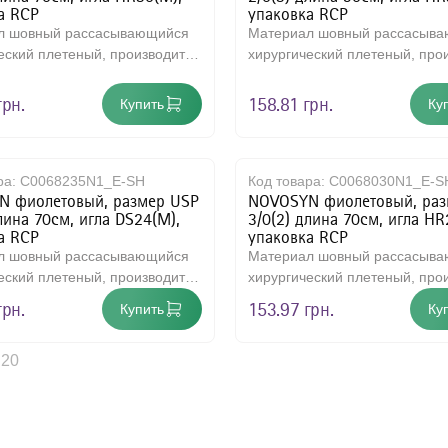
а RCP
упаковка RCP
л шовный рассасывающийся
Материал шовный рассасыв
еский плетеный, производится
хирургический плетеный, про
имера, на 90% состоит и..
из сополимера, на 90% состои
грн.
158.81 грн.
Купить
Ку
ра:
C0068235N1_E-SH
Код товара:
C0068030N1_E-S
 фиолетовый, размер USP
NOVOSYN фиолетовый, раз
лина 70см, игла DS24(M),
3/0(2) длина 70см, игла HR
а RCP
упаковка RCP
л шовный рассасывающийся
Материал шовный рассасыв
еский плетеный, производится
хирургический плетеный, про
имера, на 90% состоит и..
из сополимера, на 90% состои
грн.
153.97 грн.
Купить
Ку
 20