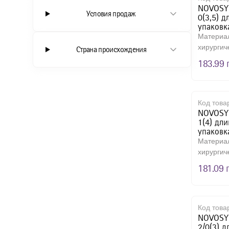
NOVOSYN
Условия продаж
Шовный материал
Многора
0(3,5) д
упаковк
Шприцы
Наружн
Материа
хирургич
Страна происхождения
Антисептические средства
Ножниц
из сопол
183.99 
Моторные системы
Ножницы
Рукоятк
Смазка 
Код това
NOVOSYN
Хирурги
1(4) дл
упаковк
Хирурги
Материа
хирургич
Хирурги
из сопол
181.09 
Щипцы х
Щипцы х
Щипцы х
Код това
NOVOSYN
Щипцы х
2/0(3) д