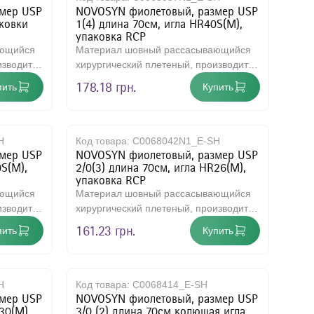
мер USP
NOVOSYN фиолетовый, размер USP
ковки
1(4) длина 70см, игла HR40S(M),
упаковка RCP
ающийся
Материал шовный рассасывающийся
изводится
хирургический плетеный, производится
т и..
из сополимера, на 90% состоит и..
178.18 грн.
пить
Купить
H
Код товара:
C0068042N1_E-SH
мер USP
NOVOSYN фиолетовый, размер USP
0S(M),
2/0(3) длина 70см, игла HR26(M),
упаковка RCP
ающийся
Материал шовный рассасывающийся
изводится
хирургический плетеный, производится
т и..
из сополимера, на 90% состоит и..
161.23 грн.
пить
Купить
использования.
спользования
 использования.
H
Код товара:
C0068414_E-SH
мер USP
NOVOSYN фиолетовый, размер USP
использования
30(M),
3/0 (2) длина 70см колющая игла,