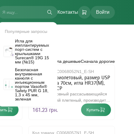
Контакты
Войти
Популярные запросы
Игла для
имплантируемых
порт-систем с
крылышками
Surecan® 19G 15
овка:
По популярности
Сначала дешевые
Сначала дорогие
мм (№15)
Безопасная
оды
H
Код товара:
C0068052N1_E-SH
внутривенная
мер USP
NOVOSYN фиолетовый, размер USP
канюля с
LTI FLOW.
R40S (M),
0(3,5) длина 70см, игла HR37(M),
инъекционным
портом Vasofix®
упаковка RCP
Safety PUR G 18,
ающийся
Материал шовный рассасывающийся
1,3 х 45 мм,
зеленая
изводится
хирургический плетеный, производится
т и..
из сополимера, на 90% состоит и..
161.23 грн.
пить
Купить
Код товара:
C0068057N1_E-SH