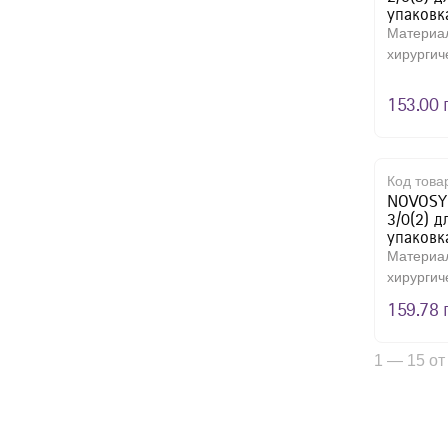
упаковк
Материа
хирургич
из сопол
153.00 
Код това
NOVOSYN
3/0(2) д
упаковк
Материа
хирургич
из сопол
159.78 
1 — 15 от