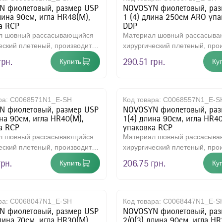
 фиолетовый, размер USP
NOVOSYN фиолетовый, раз
зовые иглодержатели
лина 90см, игла HR48(M),
1 (4) длина 250см ARO упа
а RCP
DDP
ый воздушный недыхательный фильтр
л шовный рассасывающийся
Материал шовный рассасыв
еский плетеный, производится
хирургический плетеный, про
евидные многоразовые щипцы
имера, на 90% состоит и..
из сополимера, на 90% состои
грн.
290.51 грн.
Купить
Ку
 хирургические общего назначения, одноразового использования
и скальпеля многоразового использования
для хирургических инструментов
ра:
C0068571N1_E-SH
Код товара:
C0068557N1_E-S
 фиолетовый, размер USP
NOVOSYN фиолетовый, раз
ческие ножницы общего назначения, многоразовые.
ина 90см, игла HR40(M),
1(4) длина 90см, игла HR4
а RCP
упаковка RCP
ческие скальпели
л шовный рассасывающийся
Материал шовный рассасыв
еский плетеный, производится
хирургический плетеный, про
ческий ретрактор самоудерживающий, многократное применение
имера, на 90% состоит и..
из сополимера, на 90% состои
грн.
206.75 грн.
Купить
Ку
ирургические для мягких тканей, в форме ножниц, многоразового 
ирургические для мягких тканей, в форме ножниц, одноразового и
ирургические для мягких тканей, в форме пинцета, многоразового
ра:
C0068047N1_E-SH
Код товара:
C0068447N1_E-S
 фиолетовый, размер USP
NOVOSYN фиолетовый, раз
ирургические для мягких тканей, в форме пинцета, одноразового 
лина 70см, игла HR30(M),
2/0(3) длина 90см, игла HR