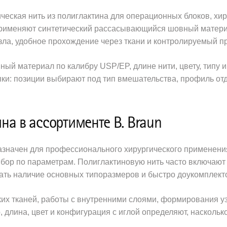
ическая нить из полиглактина для операционных блоков, хи
е применяют синтетический рассасывающийся шовный матери
узла, удобное прохождение через ткани и контролируемый 
ый материал по калибру USP/EP, длине нити, цвету, типу и
пки: позиции выбирают под тип вмешательства, профиль от
а в ассортименте B. Braun
назначен для профессионального хирургического применен
ыбор по параметрам. Полиглактиновую нить часто включают
вать наличие основных типоразмеров и быстро доукомплек
их тканей, работы с внутренними слоями, формирования уз
, длина, цвет и конфигурация с иглой определяют, наскольк