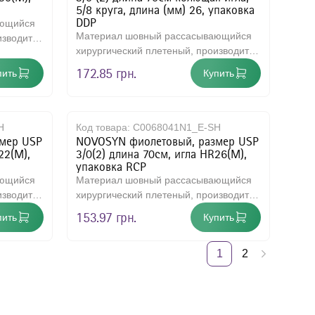
5/8 круга, длина (мм) 26, упаковка
DDP
ающийся
Материал шовный рассасывающийся
изводится
хирургический плетеный, производится
т и..
из сополимера, на 90% состоит и..
172.85 грн.
пить
Купить
H
Код товара:
C0068041N1_E-SH
мер USP
NOVOSYN фиолетовый, размер USP
22(M),
3/0(2) длина 70см, игла HR26(M),
упаковка RCP
ающийся
Материал шовный рассасывающийся
изводится
хирургический плетеный, производится
т и..
из сополимера, на 90% состоит и..
153.97 грн.
пить
Купить
1
2