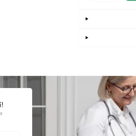
альпеля, одноразового використання
агального призначення, багаторазовий
 для хірургічних інструментів
хірургічні загального призначення, одноразового використання
зувальні засоби / Ножицеподібні багаторазові щипці
 скальпеля багаторазового використання
ні ножиці загального призначення, багаторазові
ні скальпелі
чний ретрактор самоутримувальний, багаторазового застосування
ірургічні для м'яких тканин, у формі ножиць, багаторазового викори
і!
ірургічні для м'яких тканин, у формі ножиць, одноразового використ
х
ірургічні для м'яких тканин, у формі пінцета, багаторазового викори
ірургічні для м'яких тканин, у формі пінцета, одноразового викорис