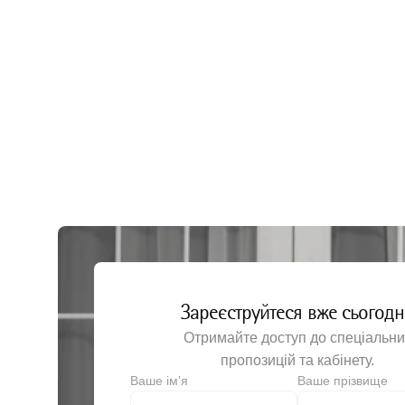
Шовний матеріал
Лезо ск
Шприци
Лоток з
Антисептичні засоби
Мастило
Моторні системи
Ножиці 
Перев'я
Руків’я
Хірургіч
Хірургіч
Хірургі
Щипці х
Зареєструйтеся вже сьогодн
Щипці х
Отримайте доступ до спеціальни
пропозицій та кабінету.
Щипці х
Ваше імʼя
Ваше прізвище
Щипці х