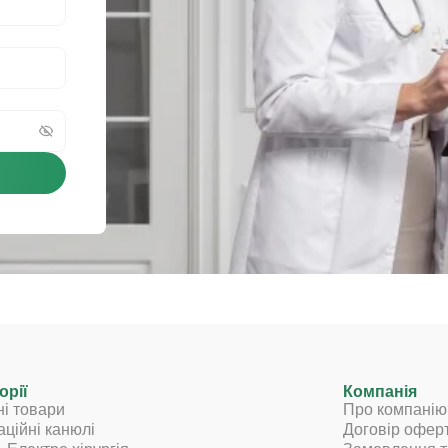
орії
Компанія
ні товари
Про компанію
аційні канюлі
Договір офер