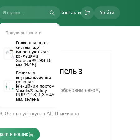
Контакти
Увійти
Популярні запити
Голка для порт-
систем, що
імплантуються з
крильцями
Surecan® 19G 15
мм (№15)
норазовий скальпель з
Безпечна
внутрішньовенна
лезом №22
канюля з
FLOW.
ін'єкційним портом
з полімерною ручкою, з карбоновим лезом,
Vasofix® Safety
PUR G 18, 1,3 х 45
ний, одноразовий.
мм, зелена
G, Germany/Ескулап АГ, Німеччина
ати в кошик