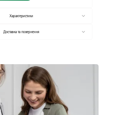
Характеристики
Доставка та повернення
стання
ання
стання
тання