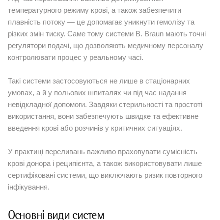
температурного режиму крові, а також забезпечити
плавність потоку — це допомагає уникнути гемолізу та
різких змін тиску. Саме тому системи B. Braun мають точні
регулятори подачі, що дозволяють медичному персоналу
контролювати процес у реальному часі.
Такі системи застосовуються не лише в стаціонарних
умовах, а й у польових шпиталях чи під час надання
невідкладної допомоги. Завдяки стерильності та простоті
використання, вони забезпечують швидке та ефективне
введення крові або розчинів у критичних ситуаціях.
У практиці переливань важливо враховувати сумісність
крові донора і реципієнта, а також використовувати лише
сертифіковані системи, що виключають ризик повторного
інфікування.
Основні види систем