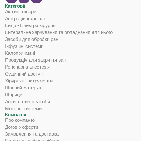
Категорії
Акційні товари
Аспіраційні канюлі
Ендо - Електро хірургія
Ентеральне харчування та обладнання для нього
Засоби для обробки ран
Інфузійні системи
Калоприймачі
Продукція для закриття ран
Регіонарна анестезія
Судинний доступ
Хірургічні інструменти
Шовний матеріал
Шприци
Антисептичні засоби
Моторні системи
Компанія
Про компанію
Договір оферти
Замовлення та доставка
Політика конфіденційності