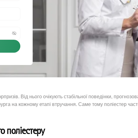
ризів. Від нього очікують стабільної поведінки, прогнозова
рга на кожному етапі втручання. Саме тому поліестер часто
го поліестеру