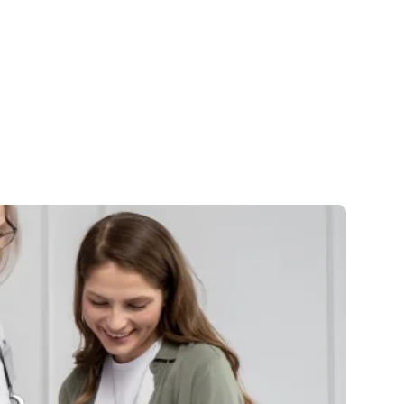
стання
ання
стання
тання