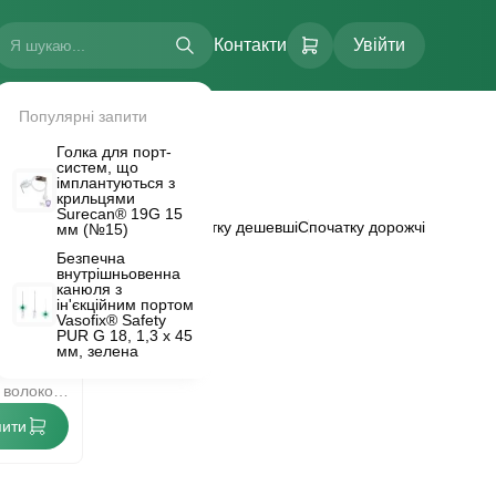
Контакти
Увійти
Популярні запити
Голка для порт-
систем, що
імплантуються з
крильцями
Surecan® 19G 15
вання:
За популярністю
Спочатку дешевші
Спочатку дорожчі
мм (№15)
Безпечна
внутрішньовенна
 розмір
канюля з
FLOW.
м, 8
ін'єкційним портом
Vasofix® Safety
F6
PUR G 18, 1,3 х 45
мм, зелена
 що не
з волокон
пити