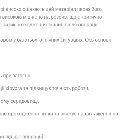
арі високо оцінюють цей матеріал через його
я високою міцністю на розрив, що є критично
є ризик розходження тканин після операції.
ром у багатьох клінічних ситуаціях. Ось основні
 при загоєнні.
ї хірурга та підвищує точність роботи.
огому середовищі.
ірне проходження нитки та знижує навантаження на
и під час операцій.