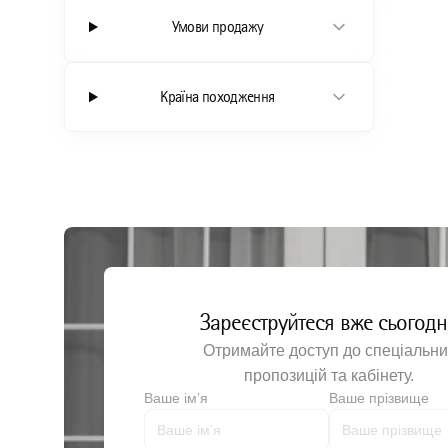
Умови продажу
Шовний матеріал
Лезо ск
Шприци
Лоток з
Країна походження
Антисептичні засоби
Мастило
Моторні системи
Ножиці 
Перев'я
Руків’я
Хірургіч
Хірургіч
Хірургі
Зареєструйтеся вже сьогодн
Щипці х
Отримайте доступ до спеціальни
Щипці х
пропозицій та кабінету.
Ваше імʼя
Ваше прізвище
Щипці х
Щипці х