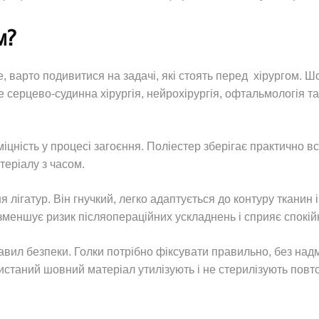
м?
, варто подивитися на задачі, які стоять перед хірургом. Ш
е серцево-судинна хірургія, нейрохірургія, офтальмологія та
цність у процесі загоєння. Поліестер зберігає практично всю
теріалу з часом.
 лігатур. Він гнучкий, легко адаптується до контуру тканин
зменшує ризик післяопераційних ускладнень і сприяє спокій
вил безпеки. Голки потрібно фіксувати правильно, без надм
истаний шовний матеріал утилізують і не стерилізують повто