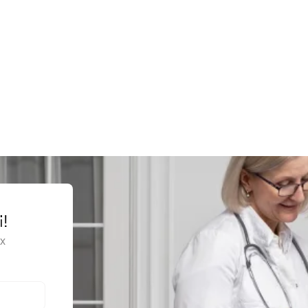
альпеля, одноразового використання
агального призначення, багаторазовий
 для хірургічних інструментів
хірургічні загального призначення, одноразового використання
зувальні засоби / Ножицеподібні багаторазові щипці
 скальпеля багаторазового використання
ні ножиці загального призначення, багаторазові
ні скальпелі
чний ретрактор самоутримувальний, багаторазового застосування
і!
ірургічні для м'яких тканин, у формі ножиць, багаторазового викори
х
ірургічні для м'яких тканин, у формі ножиць, одноразового використ
ірургічні для м'яких тканин, у формі пінцета, багаторазового викори
ірургічні для м'яких тканин, у формі пінцета, одноразового викорис