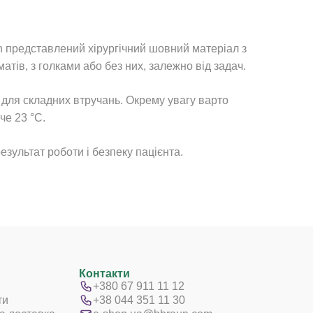
n представлений хірургічний шовний матеріал з
тів, з голками або без них, залежно від задач.
й для складних втручань. Окрему увагу варто
че 23 °C.
зультат роботи і безпеку пацієнта.
Контакти
+380 67 911 11 12
ти
+38 044 351 11 30