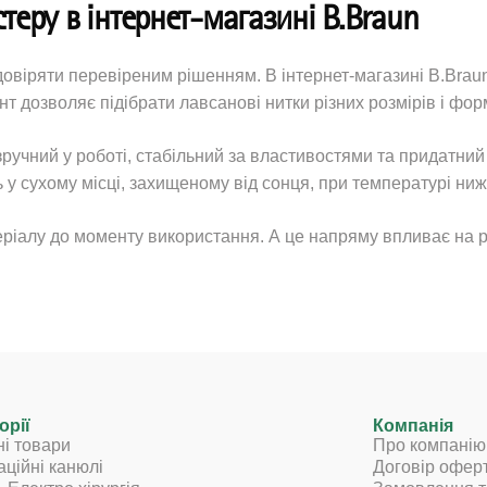
теру в інтернет-магазині B.Braun
овіряти перевіреним рішенням. В інтернет-магазині B.Brau
 дозволяє підібрати лавсанові нитки різних розмірів і форма
 зручний у роботі, стабільний за властивостями та придатни
 у сухому місці, захищеному від сонця, при температурі ниж
еріалу до моменту використання. А це напряму впливає на ре
орії
Компанія
ні товари
Про компанію
аційні канюлі
Договір офер