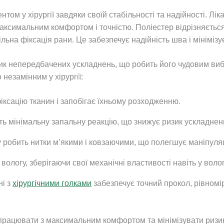
ом у хірургії завдяки своїй стабільності та надійності. Лік
максимальним комфортом і точністю. Поліестер відрізняєтьс
ьна фіксація рани. Це забезпечує надійність шва і мінімізу
ик непередбачених ускладнень, що робить його чудовим вибо
 незамінним у хірургії:
іксацію тканин і запобігає їхньому розходженню.
ть мінімальну запальну реакцію, що знижує ризик ускладнень
у робить нитки м’якими і ковзаючими, що полегшує маніпуляці
вологу, зберігаючи свої механічні властивості навіть у вол
ні з
хірургічними голками
забезпечує точний прокол, рівном
працювати з максимальним комфортом та мінімізувати ризик