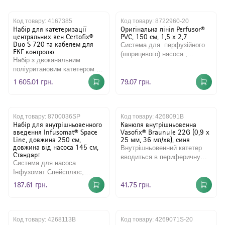
Код товару:
4167385
Код товару:
8722960-20
Набір для катетеризації
Оригінальна лінія Perfusor®
центральних вен Certofix®
PVC, 150 см, 1,5 х 2,7
Duo S 720 та кабелем для
Система для перфузійного
ЕКГ контролю
(шприцевого) насоса ,
Набір з двоканальним
довжина 150 см, розмір
поліуритановим катетером з
1,5х2,7ммВиробник: ..
м'яким кінчиком 7F,
1 605.01 грн.
79.07 грн.
довжиною 20см, для
постановки за..
Код товару:
8700036SP
Код товару:
4268091B
Набір для внутрішньовенного
Канюля внутрішньовенна
введення Infusomat® Space
Vasofix® Braunule 22G (0,9 x
Line, довжина 250 см,
25 мм, 36 мл/хв), синя
довжина від насоса 145 см,
Внутрішньовенний катетер
Cтандарт
вводиться в периферичну
Система для насоса
вену для отримання зразків
Інфузомат Спейсплюс,
венозної крові та для вв..
загальна довжина 250 см,
187.61 грн.
41.75 грн.
довжина від насоса 145 см,
ПВХВироб..
Код товару:
4268113B
Код товару:
4269071S-20