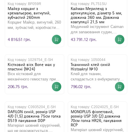
Код товару:
BF059R
Код товару:
PL751SU
Майєр корцанг з
Кайман Мериленд з
кремальєрою, вигнутий,
артикуляцією, діаметр 5 мм,
зубчастий 260mm
довжина 360 мм. Довжина
коагуляції 21,5 мм
Корцанг Майєр, вигнутий, 260
Медичний інструмент Caiman
мм, зубчастий, коробчастий
для запаювання судин,
замок, з кремальєрою,
коагуляції та розрізання
нестерильний, багатора..
4 816.51 грн.
43 791.12 грн.
тканин. Призначений для ви..
Код товару:
1029754_E-SH
Код товару:
1050044
Кістковий віск Bone wax у
Тканинний клей синій
пластині (№24)
Histoakryl №10
Віск кістковий для
Клей для тканин,
механічного гемостазу при
складається з енбукрилату,
кровотечах з кісткової
забарвлений в синій колір.
206.75 грн.
796.02 грн.
тканини, є стерильною
Призначений для закриття
сумішшю, щ..
ран ..
Код товару:
C0935204_E-SH
Код товару:
C2024025_E-SH
DAFILON синій, розмір USP
MONOPLUS фіолетовий,
4/0 (1,5) довжина 75см голка
розмір USP 3/0 (2) довжина
DS19 пакування DDP
70см голка HR26, пакування
RCP
Матеріал шовний хірургічний,
Матеріал шовний хірургічний,
що не розсмоктується,