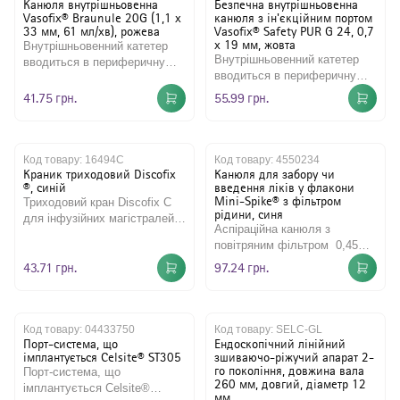
Канюля внутрішньовенна
Безпечна внутрішньовенна
Vasofix® Braunule 20G (1,1 x
канюля з ін'єкційним портом
33 мм, 61 мл/хв), рожева
Vasofix® Safety PUR G 24, 0,7
х 19 мм, жовта
Внутрішньовенний катетер
Внутрішньовенний катетер
вводиться в периферичну
вводиться в периферичну
вену для отримання зразків
вену для отримання зразків
венозної крові та для вв..
41.75 грн.
55.99 грн.
венозної крові та для вв..
Код товару:
16494C
Код товару:
4550234
Краник триходовий Discofix
Канюля для забору чи
®, синій
введення ліків у флакони
Mini-Spike® з фільтром
Триходовий кран Discofix C
рідини, синя
для інфузійних магістралей
Аспіраційна канюля з
призначений для
повітряним фільтром 0,45
регулювання напрямку
мкм, що захищає лікарський
43.71 грн.
97.24 грн.
інфузійни..
засіб від мікробної к..
Код товару:
04433750
Код товару:
SELC-GL
Порт-система, що
Ендоскопічний лінійний
імплантується Celsite® ST305
зшиваючо-ріжучий апарат 2-
го покоління, довжина вала
Порт-система, що
260 мм, довгий, діаметр 12
імплантується Celsite®
мм