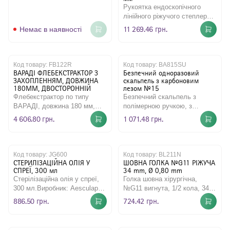
ST305, для тривалого
Рукоятка ендоскопічного
венозного доступу.
лінійного ріжучого степлеру
Хіміотерапія, антибі..
одноразового застосування
11 269.46 грн.
Немає в наявності
використовується при п..
Код товару:
FB122R
Код товару:
BA815SU
ВАРАДІ ФЛЕБЕКСТРАКTOР З
Безпечний одноразовий
ЗАХОПЛЕННЯМ, ДОВЖИНА
скальпель з карбоновим
180MM, ДВОСТОРОННІЙ
лезом №15
Флебекстрактор по типу
Безпечний скальпель з
ВАРАДІ, довжина 180 мм,
полімерною ручкою, з
двосторонній, нестерильний,
карбоновим лезом, фігура №
4 606.80 грн.
1 071.48 грн.
багаторазовий.Виробник: A..
15, стерильний, одноразо..
Код товару:
JG600
Код товару:
BL211N
СТЕРИЛІЗАЦІЙНА ОЛІЯ У
ШОВНА ГОЛКА №G11 РІЖУЧА
СПРЕЇ, 300 мл
34 mm, Ø 0,80 mm
Стерілізаційна олія у спреї,
Голка шовна хірургічна,
300 мл.Виробник: Aesculap
№G11 вигнута, 1/2 кола, 34
AG, Germany/Ескулап АГ,
мм, діаметр 0,8 мм, трикутне
886.50 грн.
724.42 грн.
Німеччина..
тіло (ріжуча), несте..