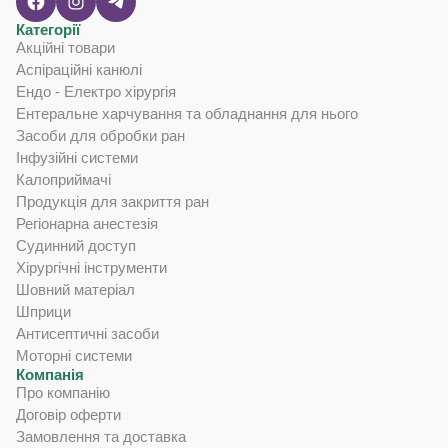
можливість замовити вироби медичного призначення в
Категорії
Україні через зрозуміле офіційне джерело.
Акційні товари
Аспіраційні канюлі
Медичні вироби B. Braun для клінічної
Ендо - Електро хірургія
Ентеральне харчування та обладнання для нього
практики та догляду
Засоби для обробки ран
Інфузійні системи
Асортимент підібраний під завдання, з якими щодня
Калоприймачі
працюють медичні фахівці. Продукція охоплює напрями, де
Продукція для закриття ран
важливі точність, безпечність, якість матеріалів і
Регіонарна анестезія
відповідність медичному призначенню:
Судинний доступ
Хірургічні інструменти
Шовний матеріал
рішення для судинного доступу: катетери, канюлі, голки,
Шприци
подовжувачі та конектори;
Антисептичні засоби
Моторні системи
інфузійні системи, насоси, прилади й аксесуари для
Компанія
введення розчинів;
Про компанію
Договір оферти
хірургічні інструменти Aesculap AG, шовний матеріал і
Замовлення та доставка
моторні системи для ортопедії;