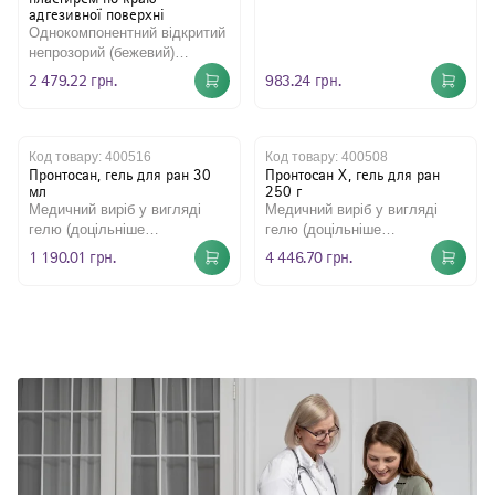
адгезивної поверхні
Однокомпонентний відкритий
непрозорий (бежевий)
калоприймач з додатковим
2 479.22 грн.
983.24 грн.
пластирем по краю
гідроколо..
Код товару:
400516
Код товару:
400508
Пронтосан, гель для ран 30
Пронтосан Х, гель для ран
мл
250 г
Медичний виріб у вигляді
Медичний виріб у вигляді
гелю (доцільніше
гелю (доцільніше
використання для глибоких,
використання для
1 190.01 грн.
4 446.70 грн.
але невеликих за обсягом
неглибоких, але великих за
ран) д..
обсягом ран) д..