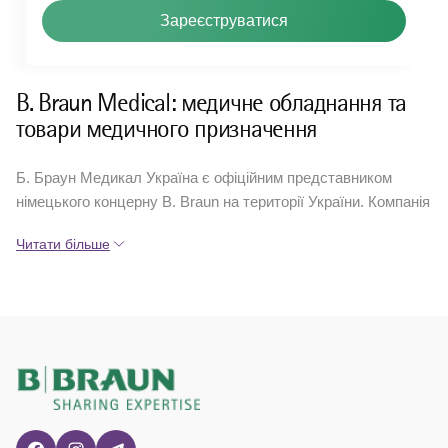
Зареєструватися
B. Braun Medical: медичне обладнання та
товари медичного призначення
Б. Браун Медикал Україна є офіційним представником
німецького концерну B. Braun на території України. Компанія
забезпечує доступ до оригінальних медичних виробів,
Читати більше
обладнання й рішень для професійної медицини. На сайті
представлено медичне обладнання та вироби медичного
призначення для клінік, лікарень, лабораторій, процедурних
кабінетів і приватних покупців.
Офіційний сайт працює як онлайн-каталог та інтернет-
магазин. У каталозі доступні описи, характеристики,
актуальні ціни та дані для оформлення замовлення. Для
медичних закладів, фахівців і приватних покупців це