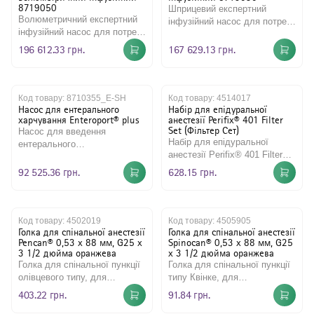
8719050
Шприцевий експертний
Волюметричний експертний
інфузійний насос для потреб
інфузійний насос для потреб
у відділеннях реанімації та
у відділеннях хіміотерапії,
анестезіології для ре..
196 612.33 грн.
167 629.13 грн.
реанімації та анес..
Код товару:
8710355_E-SH
Код товару:
4514017
Насос для ентерального
Набір для епідуральної
харчування Enteroport® plus
анестезії Perifix® 401 Filter
Set (Фільтер Сет)
Насос для введення
Набір для епідуральної
ентерального
анестезії Perifix® 401 Filter
харчування.Призначений для
Set. В набор входить: голка
контрольованого введення
92 525.36 грн.
628.15 грн.
Туохі 18G/1,30 х 80..
ентерального х..
Код товару:
4502019
Код товару:
4505905
Голка для спінальної анестезії
Голка для спінальної анестезії
Pencan® 0,53 x 88 мм, G25 x
Spinocan® 0,53 x 88 мм, G25
3 1/2 дюйма оранжева
x 3 1/2 дюйма оранжева
Голка для спінальної пункції
Голка для спінальної пункції
олівцевого типу, для
типу Квінке, для
діагностичних процедур або
діагностичних процедур або
403.22 грн.
91.84 грн.
проведення спінальної а..
проведення спінальної..