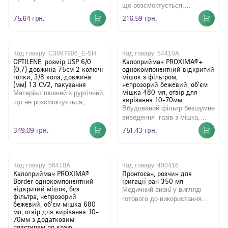
що розсмоктується,
монофіламентний, на основі
монофіламентний, з
поліаміду, синій, розм..
75.64 грн.
216.59 грн.
полідіоксанона. Матеріал
зберігає..
Код товару:
C3097906_E-SH
Код товару:
54410A
OPTILENE, розмір USP 6/0
Калоприймач РRОХІМА®+
(0,7) довжина 75см 2 колючі
однокомпонентний відкритий
голки, 3/8 кола, довжина
мішок з фільтром,
(мм) 13 CV2, пакування
непрозорий бежевий, об’єм
мішка 480 мл, отвір для
Матеріал шовний хірургічний,
вирізання 10-70мм
що не розсмоктується,
Вбудований фільтр безшумне
монофіламентний,
виведення газів з мішка,
складається з поліпропілену
нейтралізуючи запах і
349.09 грн.
751.43 грн.
з до..
запобігає злип..
Код товару:
56410A
Код товару:
400416
Калоприймач РRОХІМА®
Пронтосан, розчин для
Border однокомпонентний
іригації ран 350 мл
відкритий мішок, без
Медичний виріб у вигляді
фільтра, непрозорий
готового до використання
бежевий, об’єм мішка 680
розчину для очищення,
мл, отвір для вирізання 10-
зволоження та
70мм з додатковим
пластирем по краю
деконтамінації..