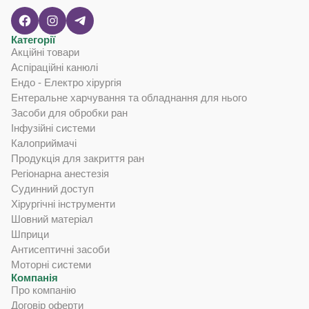
Лоток загального призначення, багаторазовий
Шприци
Категорії
Мастило для хірургічних інструментів
Антисептичні засоби
Акційні товари
Ножиці хірургічні загального призначення, одноразового
Моторні системи
Аспіраційні канюлі
використання
Ендо - Електро хірургія
Перев'язувальні засоби / Ножицеподібні багаторазові
щипці
Ентеральне харчування та обладнання для нього
Засоби для обробки ран
Руків’я скальпеля багаторазового використання
Інфузійні системи
Хірургічні ножиці загального призначення, багаторазові
Калоприймачі
Продукція для закриття ран
Хірургічні скальпелі
Регіонарна анестезія
Хірургічний ретрактор самоутримувальний,
Судинний доступ
багаторазового застосування
Щипці хірургічні для м'яких тканин, у формі ножиць,
Хірургічні інструменти
багаторазового використання
Шовний матеріал
Щипці хірургічні для м'яких тканин, у формі ножиць,
Шприци
одноразового використання
Антисептичні засоби
Щипці хірургічні для м'яких тканин, у формі пінцета,
багаторазового використання
Моторні системи
Щипці хірургічні для м'яких тканин, у формі пінцета,
Компанія
одноразового використання
Про компанію
Договір оферти