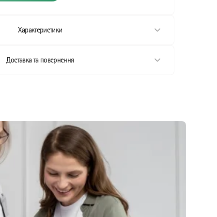
Характеристики
Доставка та повернення
стання
ання
стання
тання