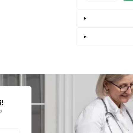
альпеля, одноразового використання
агального призначення, багаторазовий
 для хірургічних інструментів
хірургічні загального призначення, одноразового використання
зувальні засоби / Ножицеподібні багаторазові щипці
 скальпеля багаторазового використання
ні ножиці загального призначення, багаторазові
ні скальпелі
чний ретрактор самоутримувальний, багаторазового застосування
ірургічні для м'яких тканин, у формі ножиць, багаторазового викори
і!
ірургічні для м'яких тканин, у формі ножиць, одноразового використ
х
ірургічні для м'яких тканин, у формі пінцета, багаторазового викори
ірургічні для м'яких тканин, у формі пінцета, одноразового викорис