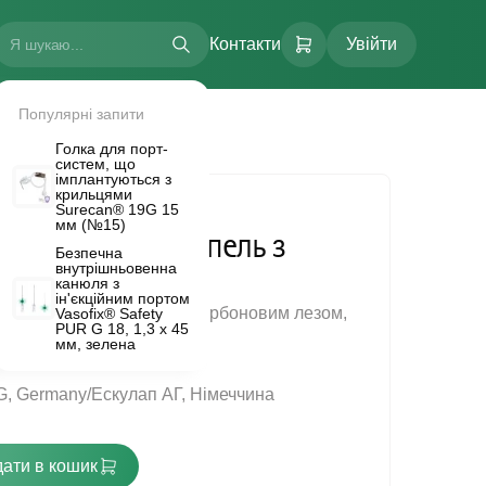
Контакти
Увійти
Популярні запити
Голка для порт-
систем, що
імплантуються з
крильцями
Surecan® 19G 15
мм (№15)
норазовий скальпель з
Безпечна
внутрішньовенна
лезом №36
канюля з
FLOW.
ін'єкційним портом
з полімерною ручкою, з карбоновим лезом,
Vasofix® Safety
PUR G 18, 1,3 х 45
ний, одноразовий.
мм, зелена
G, Germany/Ескулап АГ, Німеччина
ати в кошик