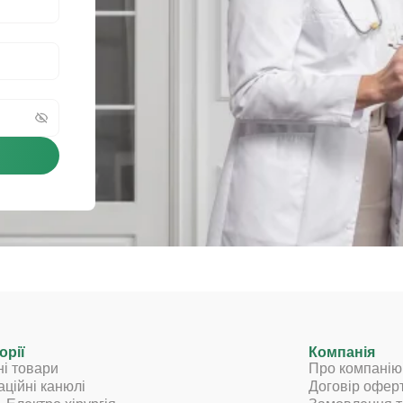
орії
Компанія
ні товари
Про компанію
аційні канюлі
Договір офер