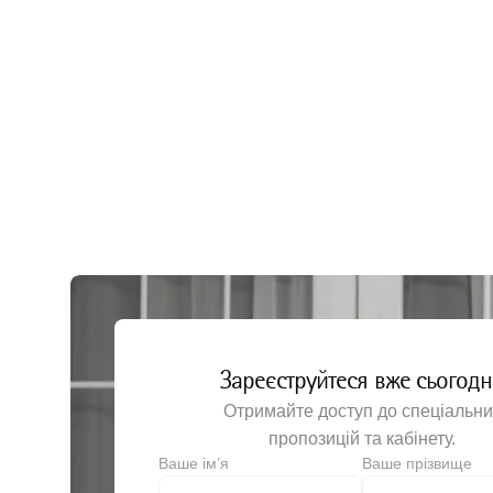
Шовний матеріал
Лезо ск
Шприци
Лоток з
Антисептичні засоби
Мастило
Моторні системи
Ножиці 
Перев'я
Руків’я
Хірургіч
Хірургіч
Хірургі
Щипці х
Зареєструйтеся вже сьогодн
Щипці х
Отримайте доступ до спеціальни
пропозицій та кабінету.
Щипці х
Ваше імʼя
Ваше прізвище
Щипці х