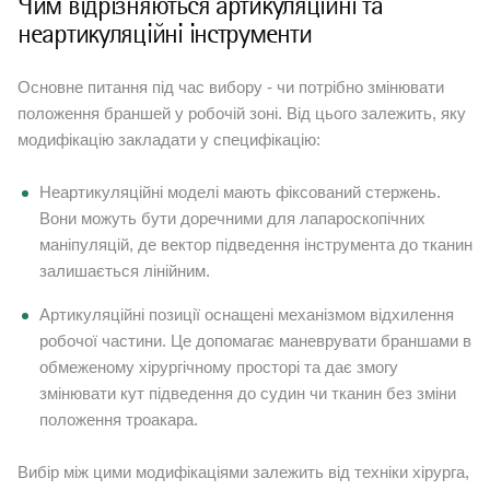
Чим відрізняються артикуляційні та
неартикуляційні інструменти
Основне питання під час вибору - чи потрібно змінювати
положення браншей у робочій зоні. Від цього залежить, яку
модифікацію закладати у специфікацію:
Неартикуляційні моделі мають фіксований стержень.
Вони можуть бути доречними для лапароскопічних
маніпуляцій, де вектор підведення інструмента до тканин
залишається лінійним.
Артикуляційні позиції оснащені механізмом відхилення
робочої частини. Це допомагає маневрувати браншами в
обмеженому хірургічному просторі та дає змогу
змінювати кут підведення до судин чи тканин без зміни
положення троакара.
Вибір між цими модифікаціями залежить від техніки хірурга,