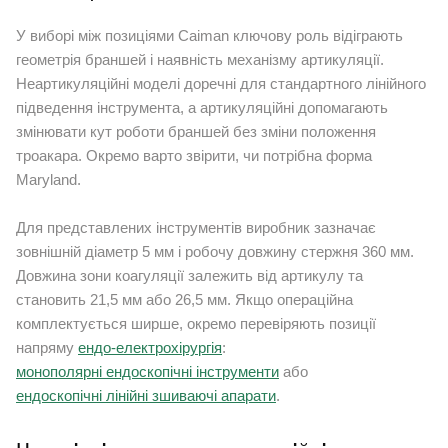
У виборі між позиціями Caiman ключову роль відіграють
геометрія браншей і наявність механізму артикуляції.
Неартикуляційні моделі доречні для стандартного лінійного
підведення інструмента, а артикуляційні допомагають
змінювати кут роботи браншей без зміни положення
троакара. Окремо варто звірити, чи потрібна форма
Maryland.
Для представлених інструментів виробник зазначає
зовнішній діаметр 5 мм і робочу довжину стержня 360 мм.
Довжина зони коагуляції залежить від артикулу та
становить 21,5 мм або 26,5 мм. Якщо операційна
комплектується ширше, окремо перевіряють позиції
напряму
ендо-електрохірургія
:
монополярні ендоскопічні інструменти
або
ендоскопічні лінійні зшиваючі апарати
.