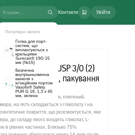
Контакти
Увійти
Популярні запити
, пакування RCP
Голка для порт-
систем, що
імплантуються з
крильцями
Surecan® 19G 15
_E-SH
мм (№15)
товий, розмір USP 3/0 (2)
Безпечна
внутрішньовенна
 голка HR22 (M), пакування
канюля з
FLOW.
ін'єкційним портом
Vasofix® Safety
PUR G 18, 1,3 х 45
мм, зелена
гічний, що розсмоктується, плетений,
мера, на 90% складається з гліколату і на
є синтетичне покриття, що розсмоктується, яке
ра, до складу якого входять гліколат, L-
цію в рівних частинах. Близько 75%
итки повинно зберігатися через 14 днів після