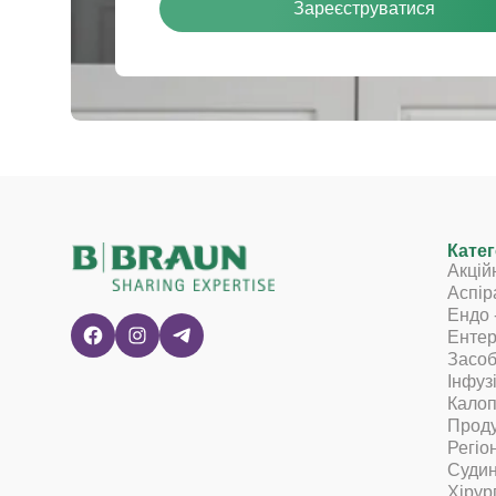
Зареєструватися
Катег
Акцій
Аспір
Ендо 
Ентер
Засоб
Інфуз
Калоп
Проду
Регіо
Судин
Хірур