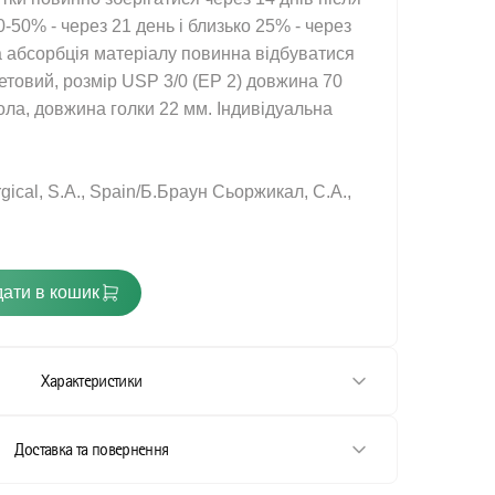
0-50% - через 21 день і близько 25% - через
а абсорбція матеріалу повинна відбуватися
летовий, розмір USP 3/0 (EP 2) довжина 70
кола, довжина голки 22 мм. Індивідуальна
gical, S.A., Spain/Б.Браун Сьоржикал, С.А.,
ати в кошик
стання
Характеристики
ання
стання
Доставка та повернення
тання