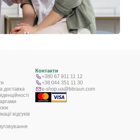
Контакти
+380 67 911 11 12
ти
+38 044 351 11 30
а доставка
e-shop.ua@bbraun.com
іденційності
каргами
язок
ації відгуків
и
луговування