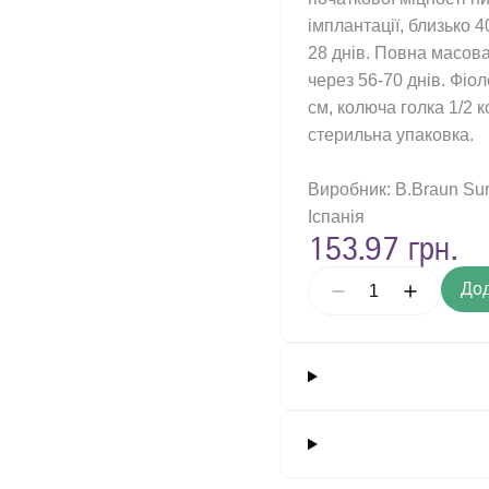
імплантації, близько 4
альпеля, одноразового використання
28 днів. Повна масов
агального призначення, багаторазовий
через 56-70 днів. Фіо
 для хірургічних інструментів
см, колюча голка 1/2 
стерильна упаковка.
хірургічні загального призначення, одноразового використання
зувальні засоби / Ножицеподібні багаторазові щипці
Виробник: B.Braun Sur
Іспанія
 скальпеля багаторазового використання
153.97 грн.
ні ножиці загального призначення, багаторазові
Дод
ні скальпелі
чний ретрактор самоутримувальний, багаторазового застосування
ірургічні для м'яких тканин, у формі ножиць, багаторазового викори
ірургічні для м'яких тканин, у формі ножиць, одноразового використ
ірургічні для м'яких тканин, у формі пінцета, багаторазового викори
ірургічні для м'яких тканин, у формі пінцета, одноразового викорис