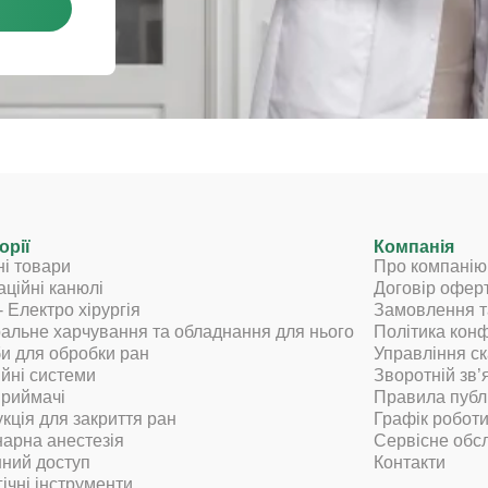
орії
Компанія
ні товари
Про компанію
аційні канюлі
Договір офер
- Електро хірургія
Замовлення т
альне харчування та обладнання для нього
Політика конф
и для обробки ран
Управління с
ійні системи
Зворотній зв’
риймачі
Правила публік
кція для закриття ран
Графік робот
нарна анестезія
Сервісне обс
ний доступ
Контакти
гічні інструменти