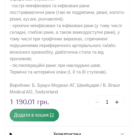
-гострі неінфіковані та інфіковані рани:
Лоток загального призначення, багаторазовий
Шприци
посттравматичні рани (такі як подряпини, рвані, колото-
різані, кусані, розчавлені);
Мастило для хірургічних інструментів
Антисептичні засоби
- хронічні неінфіковані та інфіковані рани (у тому числі
Ножиці хірургічні загального призначення, одноразового
Моторні системи
використання
складні, глибокі рани, а також важкодоступні рани), у
Перев'язувальні засоби / Ножицеподібні багаторазові
тому числі при трофічних виразках, спричинені
щипці
порушеннями периферичного артеріального та/або
Руків’я скальпеля багаторазового використання
венозного кровообігу, діабетична стопа та від
пролежнів;
Хірургічні ножиці загального призначення, багаторазові
- післяопераційні рани: при накладанні швів;
Хірургічні скальпелі
Термічні та нетермічні опіки (I, II та III ступенів).
Хірургічний ретрактор самоутримувальний,
багаторазового застосування
Виробник: Б. Браун Медікал АГ, Швейцарія / B. Braun
Щипці хірургічні для м'яких тканин, у формі ножиць,
Medical AG, Switzerland
багаторазового використання
Щипці хірургічні для м'яких тканин, у формі ножиць,
1 190.01 грн.
одноразового використання
Щипці хірургічні для м'яких тканин, у формі пінцета,
багаторазового використання
Додати в кошик
Щипці хірургічні для м'яких тканин, у формі пінцета,
одноразового використання
Характеристики