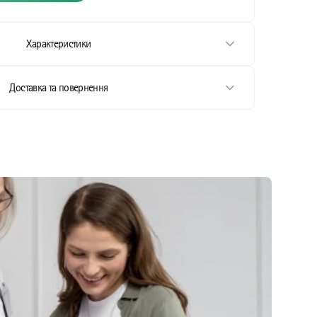
Характеристики
Доставка та повернення
стання
ання
стання
тання