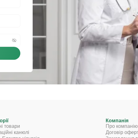
орії
Компанія
ні товари
Про компанію
аційні канюлі
Договір офер