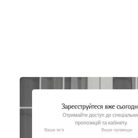
Шовний матеріал
Лезо ск
Шприци
Лоток з
Антисептичні засоби
Мастило
Моторні системи
Ножиці 
Перев'я
Руків’я
Хірургіч
Хірургіч
Хірургі
Щипці х
Зареєструйтеся вже сьогодн
Щипці х
Отримайте доступ до спеціальни
пропозицій та кабінету.
Щипці х
Ваше імʼя
Ваше прізвище
Щипці х