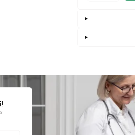
альпеля, одноразового використання
агального призначення, багаторазовий
 для хірургічних інструментів
хірургічні загального призначення, одноразового використання
зувальні засоби / Ножицеподібні багаторазові щипці
 скальпеля багаторазового використання
ні ножиці загального призначення, багаторазові
ні скальпелі
чний ретрактор самоутримувальний, багаторазового застосування
ірургічні для м'яких тканин, у формі ножиць, багаторазового викори
і!
ірургічні для м'яких тканин, у формі ножиць, одноразового використ
х
ірургічні для м'яких тканин, у формі пінцета, багаторазового викори
ірургічні для м'яких тканин, у формі пінцета, одноразового викорис