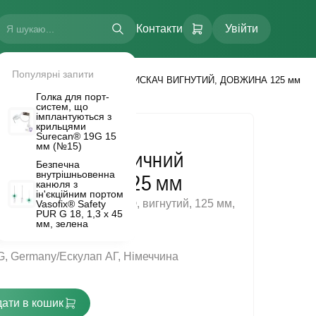
Контакти
Увійти
Популярні запити
ОСКІТО ГЕМОСТАТИЧНИЙ ЗАТИСКАЧ ВИГНУТИЙ, ДОВЖИНА 125 мм
Голка для порт-
систем, що
імплантуються з
крильцями
Surecan® 19G 15
мм (№15)
Москіто гемостатичний
Безпечна
внутрішньовенна
нутий, довжина 125 мм
канюля з
FLOW.
ін'єкційним портом
ач Хелстед Москіто SUSI®, вигнутий, 125 мм,
Vasofix® Safety
PUR G 18, 1,3 х 45
, одноразовий.
мм, зелена
G, Germany/Ескулап АГ, Німеччина
ати в кошик