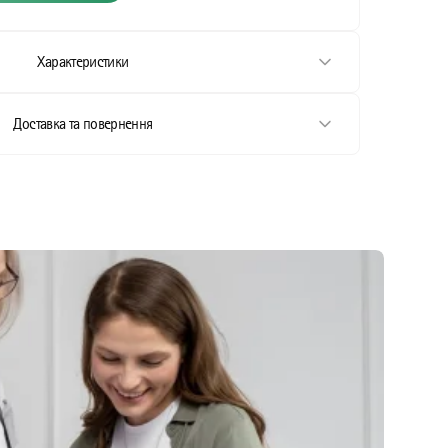
Характеристики
Доставка та повернення
стання
ання
стання
тання