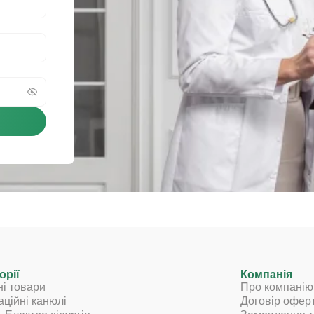
орії
Компанія
ні товари
Про компанію
аційні канюлі
Договір офер