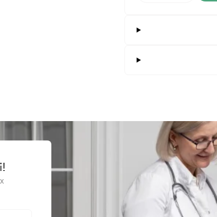
альпеля, одноразового використання
агального призначення, багаторазовий
 для хірургічних інструментів
хірургічні загального призначення, одноразового використання
зувальні засоби / Ножицеподібні багаторазові щипці
 скальпеля багаторазового використання
ні ножиці загального призначення, багаторазові
ні скальпелі
чний ретрактор самоутримувальний, багаторазового застосування
ірургічні для м'яких тканин, у формі ножиць, багаторазового викори
і!
ірургічні для м'яких тканин, у формі ножиць, одноразового використ
х
ірургічні для м'яких тканин, у формі пінцета, багаторазового викори
ірургічні для м'яких тканин, у формі пінцета, одноразового викорис