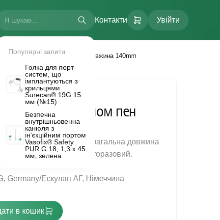
Контакти
Увійти
Популярні запити
атичний за типом пен прямий, довжина 140mm
Голка для порт-
систем, що
імплантуються з
крильцями
Surecan® 19G 15
мм (№15)
статичний за типом пен
Безпечна
внутрішньовенна
жина 140mm
канюля з
FLOW.
ін'єкційним портом
ач за типом Пен, прямий, загальна довжина
Vasofix® Safety
PUR G 18, 1,3 х 45
тупий, нестерильний, багаторазовий.
мм, зелена
G, Germany/Ескулап АГ, Німеччина
ати в кошик