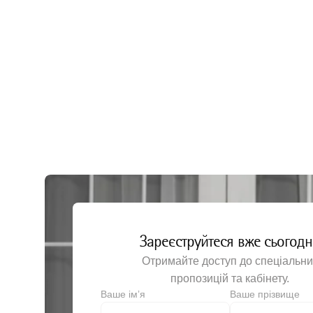
Шовний матеріал
Лезо ск
Шприци
Лоток з
Антисептичні засоби
Мастило
Моторні системи
Ножиці 
Перев'я
Руків’я
Хірургіч
Хірургіч
Хірургі
Щипці х
Зареєструйтеся вже сьогодн
Щипці х
Отримайте доступ до спеціальни
пропозицій та кабінету.
Щипці х
Ваше імʼя
Ваше прізвище
Щипці х