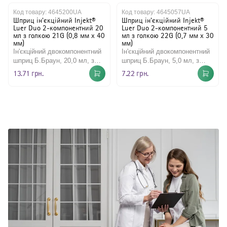
Код товару:
4645200UA
Код товару:
4645057UA
Лоток загального призначення, багаторазовий
Шприци
Шприц ін'єкційний Injekt®
Шприц ін'єкційний Injekt®
Luer Duo 2-компонентний 20
Luer Duo 2-компонентний 5
Мастило для хірургічних інструментів
Антисептичні засоби
мл з голкою 21G (0,8 мм x 40
мл з голкою 22G (0,7 мм x 30
мм)
мм)
Ножиці хірургічні загального призначення, одноразового
Моторні системи
Ін'єкційний двокомпонентний
Ін'єкційний двокомпонентний
використання
шприц Б.Браун, 20,0 мл, з
шприц Б.Браун, 5,0 мл, з
Перев'язувальні засоби / Ножицеподібні багаторазові
зеленим поршнем та чітким
щипці
зеленим поршнем та чітким
13.71 грн.
7.22 грн.
градуюванням на проз..
градуюванням на прозо..
Руків’я скальпеля багаторазового використання
Хірургічні ножиці загального призначення, багаторазові
Хірургічні скальпелі
Хірургічний ретрактор самоутримувальний,
багаторазового застосування
Щипці хірургічні для м'яких тканин, у формі ножиць,
багаторазового використання
Щипці хірургічні для м'яких тканин, у формі ножиць,
одноразового використання
Щипці хірургічні для м'яких тканин, у формі пінцета,
багаторазового використання
Щипці хірургічні для м'яких тканин, у формі пінцета,
одноразового використання